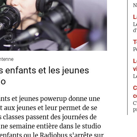
N
L
L
d
T
P
antenne
L
s enfants et les jeunes
v
L
io
C
c
ants et jeunes powerup donne une
C
t aux jeunes et leur permet de se
p
s classes passent des journées de
une semaine entière dans le studio
'enfants ou le Radiobus s'arrête sur