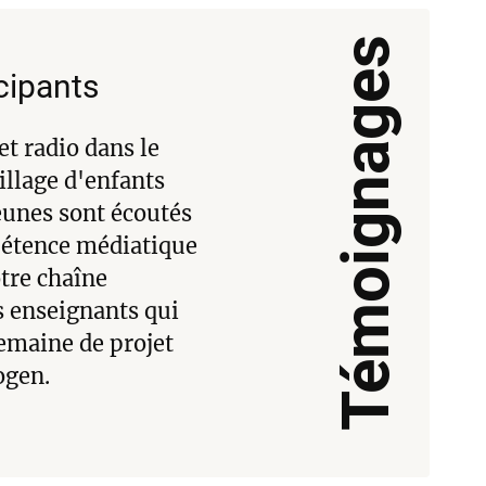
Témoignages
cipants
t radio dans le
illage d'enfants
jeunes sont écoutés
mpétence médiatique
otre chaîne
 enseignants qui
semaine de projet
ogen.