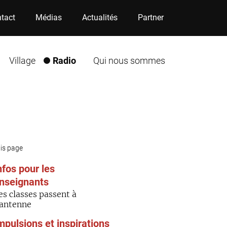
tact
Médias
Actualités
Partner
Village
Radio
Qui nous sommes
his page
nfos pour les
nseignants
es classes passent à
'antenne
mpulsions et inspirations