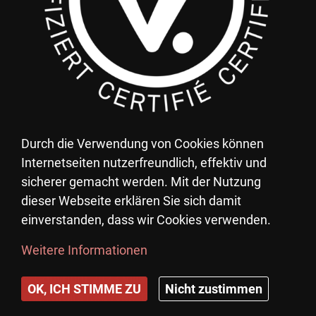
Durch die Verwendung von Cookies können
Internetseiten nutzerfreundlich, effektiv und
Vous pouvez déduire vos dons au Village
sicherer gemacht werden. Mit der Nutzung
d'Enfants Pestalozzi de vos impôts.
dieser Webseite erklären Sie sich damit
UID: CHE-105.770.471
einverstanden, dass wir Cookies verwenden.
Weitere Informationen
©
Copyright 2023 Village d´enfants Pestalozzi .
OK, ICH STIMME ZU
Nicht zustimmen
Tous droits réservés. Créé avec PRIMER.