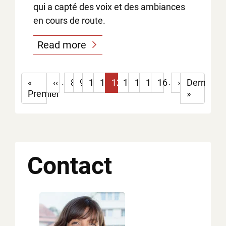
qui a capté des voix et des ambiances
en cours de route.
Read more
…
…
Première
«
Page
‹‹
8
9
10
11
12
13
14
15
16
Page
››
Dernière
Dernier
page
Premier
précédente
suivante
page
»
Contact