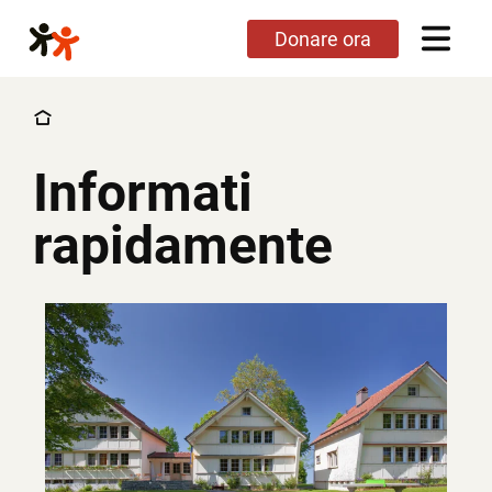
Salta
Donare ora
al
contenuto
principale
Informati
Arrivo e informazioni
rapidamente