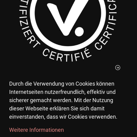
Durch die Verwendung von Cookies können
Le vostre donazioni al Villaggio Pestalozzi per
Internetseiten nutzerfreundlich, effektiv und
Bambini potete detrarle dalle tasse.
sicherer gemacht werden. Mit der Nutzung
UID: CHE-105.770.471
dieser Webseite erklären Sie sich damit
einverstanden, dass wir Cookies verwenden.
Weitere Informationen
©
Copyright 2023 Fondazione Pestalozzi per