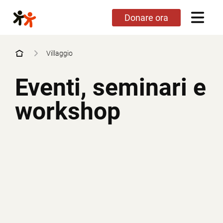
Salta
Donare ora
al
contenuto
principale
Villaggio
Eventi, seminari
e
Seminari
workshop