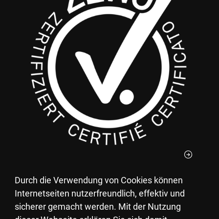
Durch die Verwendung von Cookies können
Le vostre donazioni al Villaggio Pestalozzi per
Internetseiten nutzerfreundlich, effektiv und
Bambini potete detrarle dalle tasse.
sicherer gemacht werden. Mit der Nutzung
UID: CHE-105.770.471