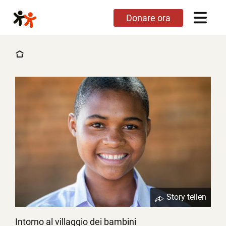
Salta
Donare ora
al
contenuto
principale
Story teilen
Intorno al villaggio dei bambini