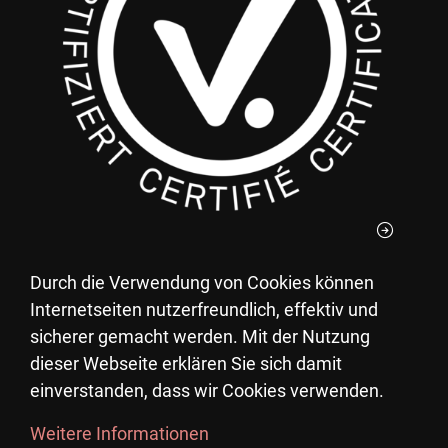
Durch die Verwendung von Cookies können
Le vostre donazioni al Villaggio Pestalozzi per
Internetseiten nutzerfreundlich, effektiv und
Bambini potete detrarle dalle tasse.
sicherer gemacht werden. Mit der Nutzung
UID: CHE-105.770.471
dieser Webseite erklären Sie sich damit
einverstanden, dass wir Cookies verwenden.
Weitere Informationen
©
Copyright 2023 Fondazione Pestalozzi per