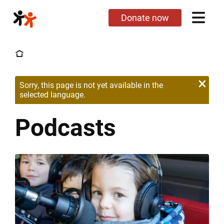
Skip
Donate now
to
main
content
×
Warning message
Sorry, this page is not yet available in the
selected language.
Podcasts
Podcasts